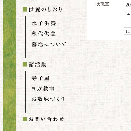
ヨガ教室
20
せ
11 