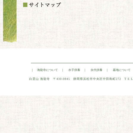
｜
海龍寺について
｜
水子供養
｜
永代供養
｜
墓地について
白雲山 海龍寺 〒430-0845
静岡県浜松市中央区中田島町272
T E L 