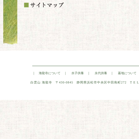
｜
海龍寺について
｜
水子供養
｜
永代供養
｜
墓地について
白雲山 海龍寺 〒430-0845
静岡県浜松市中央区中田島町272
T E L 